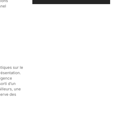
tions
nnel
tiques sur le
résentation.
xigence
sorti d’un
illeurs, une
serve des