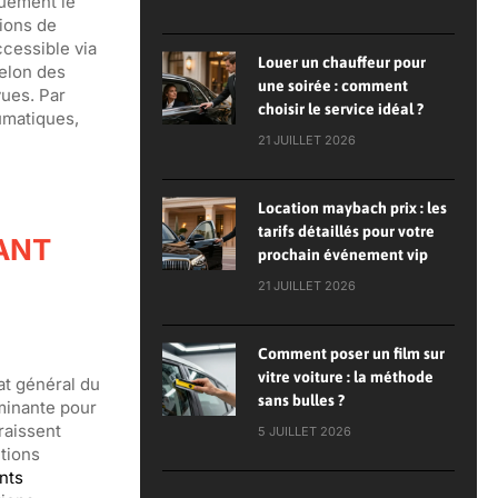
quement le
tions de
ccessible via
Louer un chauffeur pour
selon des
une soirée : comment
ues. Par
choisir le service idéal ?
umatiques,
21 JUILLET 2026
Location maybach prix : les
tarifs détaillés pour votre
ANT
prochain événement vip
21 JUILLET 2026
Comment poser un film sur
vitre voiture : la méthode
at général du
sans bulles ?
minante pour
raissent
5 JUILLET 2026
ctions
nts