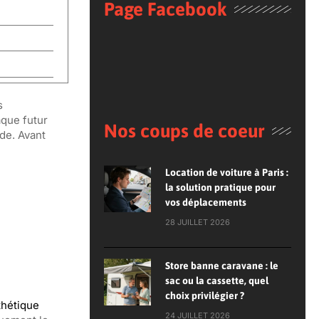
Page Facebook
s
aque futur
Nos coups de coeur
de. Avant
Location de voiture à Paris :
la solution pratique pour
vos déplacements
28 JUILLET 2026
Store banne caravane : le
sac ou la cassette, quel
choix privilégier ?
thétique
24 JUILLET 2026