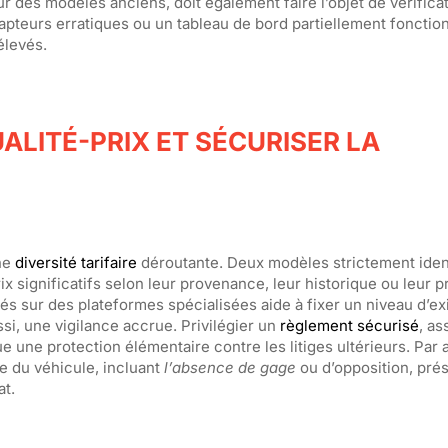
des modèles anciens, doit également faire l’objet de vérifica
capteurs erratiques ou un tableau de bord partiellement fonctio
élevés.
ALITÉ-PRIX ET SÉCURISER LA
ne
diversité tarifaire
déroutante. Deux modèles strictement iden
x significatifs selon leur provenance, leur historique ou leur p
és sur des plateformes spécialisées aide à fixer un niveau d’e
ussi, une vigilance accrue. Privilégier un
règlement sécurisé
, as
ue une protection élémentaire contre les litiges ultérieurs. Par a
que du véhicule, incluant
l’absence de gage
ou d’opposition, pré
at.