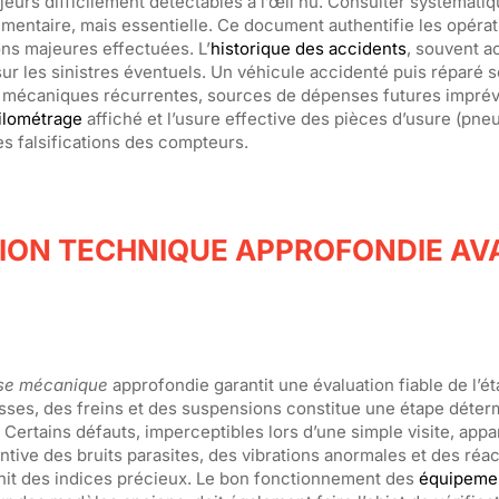
eurs difficilement détectables à l’œil nu. Consulter systémati
mentaire, mais essentielle. Ce document authentifie les opéra
ons majeures effectuées. L’
historique des accidents
, souvent a
ur les sinistres éventuels. Un véhicule accidenté puis réparé 
s mécaniques récurrentes, sources de dépenses futures imprév
ilométrage
affiché et l’usure effective des pièces d’usure (pne
s falsifications des compteurs.
TION TECHNIQUE APPROFONDIE AV
ise mécanique
approfondie garantit une évaluation fiable de l’ét
esses, des freins et des suspensions constitue une étape déter
 Certains défauts, imperceptibles lors d’une simple visite, appa
entive des bruits parasites, des vibrations anormales et des réa
nit des indices précieux. Le bon fonctionnement des
équipeme