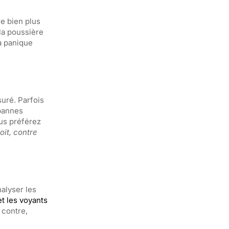
re bien plus
la poussière
la panique
suré. Parfois
 pannes
us préférez
oit, contre
alyser les
t les voyants
 contre,