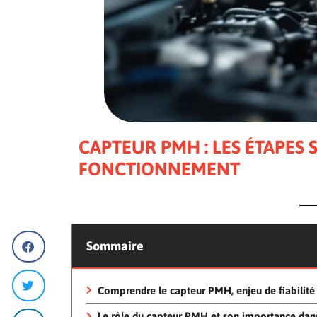
CAPTEUR PMH : LES ÉTAPES 
FONCTIONNEMENT
Sommaire
Comprendre le capteur PMH, enjeu de fiabilit
Le rôle du capteur PMH et son importance dan