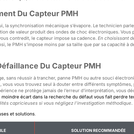
ement Du Capteur PMH
ui, la synchronisation mécanique s’évapore. Le technicien parl
ariation de valeur produit des ondes de choc électroniques. Vous
é vous contredit, le capteur impose sa cadence.
En choisissant d
insi, le PMH s’impose moins par sa taille que par sa capacité à d
éfaillance Du Capteur PMH
, sans réussir à trancher, panne PMH ou autre souci électroni
, vous vous trouvez seul à douter entre différents symptômes, 
périence ne protège jamais de l’erreur d’interprétation, vous d
 moindre écart dans la recherche du défaut vous fait perdre t
lités capricieuses si vous négligez l’investigation méthodique
.
ses et solutions
.
BLE
SOLUTION RECOMMANDÉE