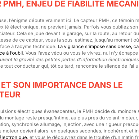
PMH, ENJEU DE FIABILITÉ MÉCAN
use, l’énigme débute vraiment ici. Le capteur PMH, ce témoin m
ité électronique, ne prévient jamais. Parfois vous oubliez son
ateur. Cela se joue devant le garage, sur la route, au retour du 
stesse de ce capteur, vous la sous-estimez, jusqu’au moment où
e face à l’abyme technique.
La vigilance s’impose sans cesse, ca
e à l’oubli
. Vous l’avez vécu ou vous le vivrez, nul n’y échappe
vent la gravité des petites pertes d’information électroniques
tout conducteur qui, tôt ou tard, rencontre le silence de l’all
 ET SON IMPORTANCE DANS LE
TEUR
mpulsions électriques évanescentes, le PMH décide du moindre 
 du montage reste presqu’intime, au plus près du volant-moteur
ation, synchronise allumage, injection, avec une rigueur presqu
le moteur devient alors, en quelques secondes, incohérent et in
électronique
, et vous le découvrez dans le trouble d’un matin fr