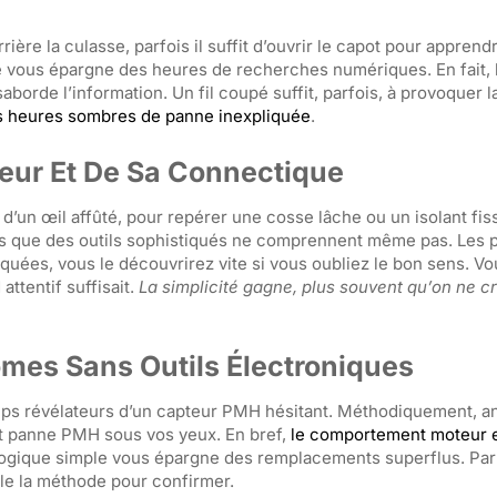
ère la culasse, parfois il suffit d’ouvrir le capot pour apprend
le vous épargne des heures de recherches numériques. En fait, 
borde l’information. Un fil coupé suffit, parfois, à provoquer 
es heures sombres de panne inexpliquée
.
teur Et De Sa Connectique
d’un œil affûté, pour repérer une cosse lâche ou un isolant fis
ons que des outils sophistiqués ne comprennent même pas. Les
uées, vous le découvrirez vite si vous oubliez le bon sens. Vo
ttentif suffisait.
La simplicité gagne, plus souvent qu’on ne cr
mes Sans Outils Électroniques
ups révélateurs d’un capteur PMH hésitant. Méthodiquement, an
 et panne PMH sous vos yeux. En bref,
le comportement moteur e
a logique simple vous épargne des remplacements superflus. Par
elle la méthode pour confirmer.