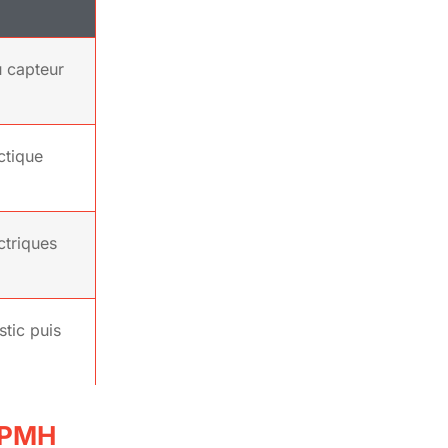
u capteur
ctique
ctriques
stic puis
 PMH