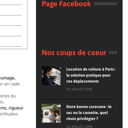
Page Facebook
Nos coups de coeur
Location de voiture à Paris :
la solution pratique pour
llumage,
vos déplacements
er en rade
28 JUILLET 2026
lères du
ic.
Store banne caravane : le
ums, rigueur
sac ou la cassette, quel
ertitudes.
choix privilégier ?
24 JUILLET 2026