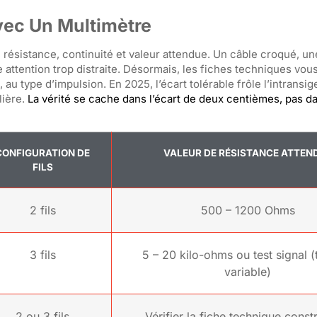
vec Un Multimètre
, résistance, continuité et valeur attendue. Un câble croqué, un
e attention trop distraite. Désormais, les fiches techniques vou
u type d’impulsion. En 2025, l’écart tolérable frôle l’intransig
lière.
La vérité se cache dans l’écart de deux centièmes, pas d
CONFIGURATION DE
VALEUR DE RÉSISTANCE ATTEN
FILS
2 fils
500 – 1200 Ohms
3 fils
5 – 20 kilo-ohms ou test signal (
variable)
2 ou 3 fils
Vérifier la fiche technique const