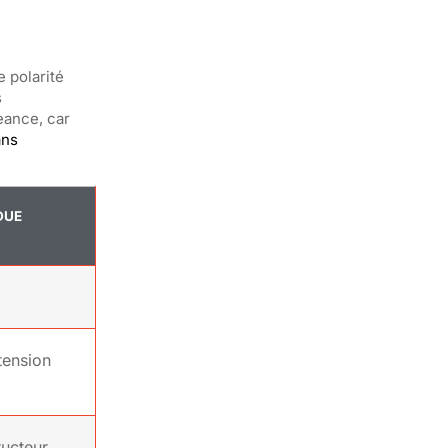
e polarité
s
eance, car
ans
DUE
tension
ructeur