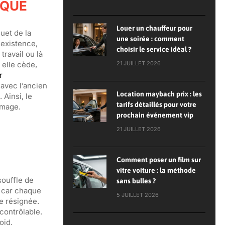
IQUE
Louer un chauffeur pour
uet de la
une soirée : comment
 existence,
choisir le service idéal ?
travail ou là
 elle cède,
21 JUILLET 2026
r
 avec l’ancien
Location maybach prix : les
. Ainsi, le
tarifs détaillés pour votre
umage.
prochain événement vip
21 JUILLET 2026
Comment poser un film sur
vitre voiture : la méthode
souffle de
sans bulles ?
, car chaque
5 JUILLET 2026
e résignée.
contrôlable.
oid.