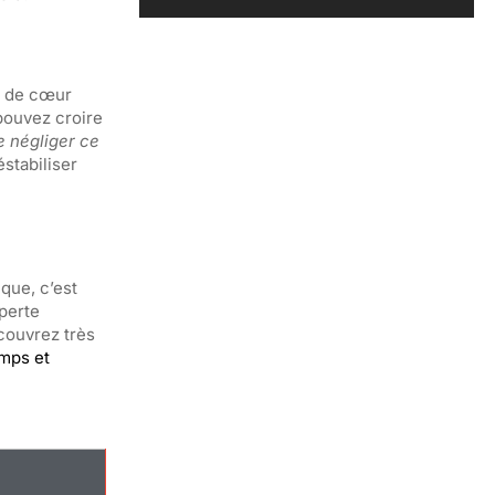
e de cœur
 pouvez croire
e négliger ce
éstabiliser
que, c’est
perte
écouvrez très
emps et