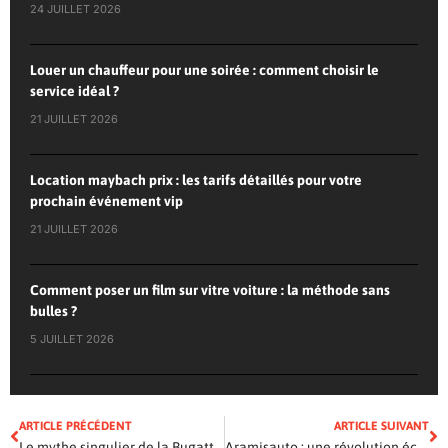
24 JUILLET 2026
Louer un chauffeur pour une soirée : comment choisir le
service idéal ?
21 JUILLET 2026
Location maybach prix : les tarifs détaillés pour votre
prochain événement vip
21 JUILLET 2026
Comment poser un film sur vitre voiture : la méthode sans
bulles ?
5 JUILLET 2026
ARTICLE PRÉCÉDENT
ARTICLE SUIVANT
Le mythe singulier de la Bugatti Type 57SC Atlantic : luxe et rareté incarnée
Aramisauto : une révolution économique pour l’achat de votre véhicule d’occasion