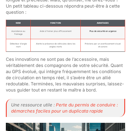
Un petit tableau ci-dessous répondra peut-être à cette
question :
NOM
FONCTION
AVANTAGES
Assistance au
Aide à freiner plus efficacement
Plus de sécurité en urgence
freinage
Détecteur d’angle
Alerte la présence de véhicules dans les
Préviens par un avertissement visuel
mort
angles morts
et sonore
Ces innovations ne sont pas de l’accessoire, mais
véritablement des compagnons de votre sécurité. Quant
au GPS évolué, qui intègre fréquemment les conditions
de circulation en temps réel, il s’avère être un allié
redoutable. Terminées, les mauvaises surprises, laissez-
vous guider tout en restant le maître à bord.
Une ressource utile :
Perte du permis de conduire :
démarches faciles pour un duplicata rapide