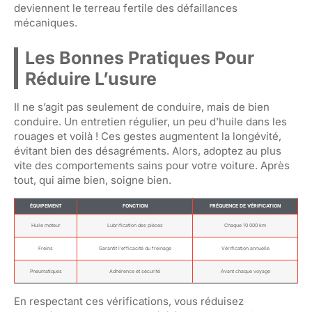
deviennent le terreau fertile des défaillances
mécaniques.
Les Bonnes Pratiques Pour
Réduire L’usure
Il ne s’agit pas seulement de conduire, mais de bien
conduire. Un entretien régulier, un peu d’huile dans les
rouages et voilà ! Ces gestes augmentent la longévité,
évitant bien des désagréments. Alors, adoptez au plus
vite des comportements sains pour votre voiture. Après
tout, qui aime bien, soigne bien.
ÉQUIPEMENT
FONCTION
FRÉQUENCE DE VÉRIFICATION
Huile moteur
Lubrification des pièces
Chaque 10 000 km
Freins
Garantit l’efficacité du freinage
Vérification annuelle
Pneumatiques
Adhérence et sécurité
Avant chaque voyage
En respectant ces vérifications, vous réduisez