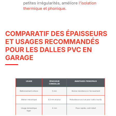
petites irrégularités, améliore
l’isolation
thermique et phonique.
COMPARATIF DES ÉPAISSEURS
ET USAGES RECOMMANDÉS
POUR LES DALLES PVC EN
GARAGE
USAGE
ÉPAISSEUR
AVANTAGES PRINCIPAUX
CONSEILLÉE
Stationnement voiture
5 mm
Bonne résistance à l’écrasement
Atelier mécanique
6,5 mm et plus
Robustesse accrue pour outils lourds
Usage domestique
4 mm
Pose rapide, coût réduit
léger