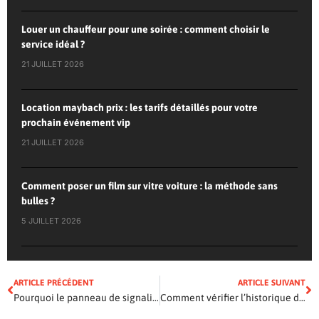
Louer un chauffeur pour une soirée : comment choisir le
service idéal ?
21 JUILLET 2026
Location maybach prix : les tarifs détaillés pour votre
prochain événement vip
21 JUILLET 2026
Comment poser un film sur vitre voiture : la méthode sans
bulles ?
5 JUILLET 2026
ARTICLE PRÉCÉDENT
ARTICLE SUIVANT
Pourquoi le panneau de signalisation est un outil indispensable pour mieux se repérer ?
Comment vérifier l’historique d’une voiture d’occasion avant de l’acheter ?