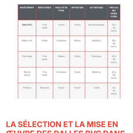
REVÊTEMENT
RÉSISTANCE
FACILITÉ DE
ENTRETIEN
ESTHÉTIQUE
PRIX AU
POSE
M2
(HORS
POSE)
Dalle PVC
Très
Facile
Facile
Personnalisable
15 à
haute
50
euros
Béton ciré
Haute
Complexe
Moyen
Standard
30 à
90
euros
Carrelage
Très
Moyen
Facile
Classique
20 à
haute
60
euros
Résine
Très
Complexe
Facile
Moderne
40 à
époxy
haute
100
euros
Peinture
Moyenne
Facile
Facile
Limité
8 à
25
euros
LA SÉLECTION ET LA MISE EN