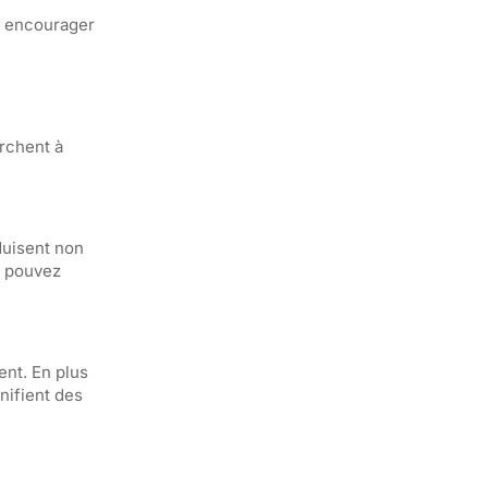
ur encourager
rchent à
duisent non
s pouvez
ent. En plus
anifient des