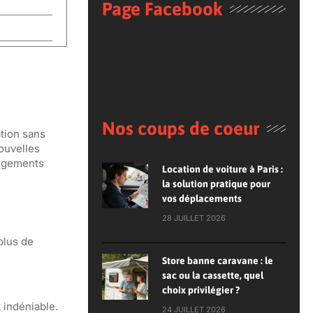
Page Facebook
Nos coups de coeur
tion sans
ouvelles
angements
Location de voiture à Paris :
la solution pratique pour
vos déplacements
28 JUILLET 2026
plus de
Store banne caravane : le
sac ou la cassette, quel
choix privilégier ?
 indéniable.
24 JUILLET 2026