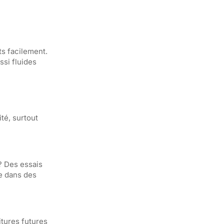
ts facilement.
ssi fluides
té, surtout
? Des essais
e dans des
itures futures