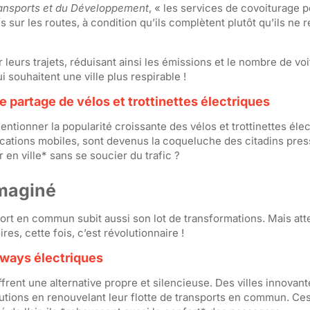
Transports et du Développement
, « les services de covoiturage 
sur les routes, à condition qu’ils complètent plutôt qu’ils ne 
leurs trajets, réduisant ainsi les émissions et le nombre de vo
 souhaitent une ville plus respirable !
artage de vélos et trottinettes électriques
ntionner la popularité croissante des vélos et trottinettes éle
ications mobiles, sont devenus la coqueluche des citadins pres
 en ville* sans se soucier du trafic ?
maginé
port en commun subit aussi son lot de transformations. Mais att
es, cette fois, c’est révolutionnaire !
mways électriques
ffrent une alternative propre et silencieuse. Des villes innova
tions en renouvelant leur flotte de transports en commun. Ce