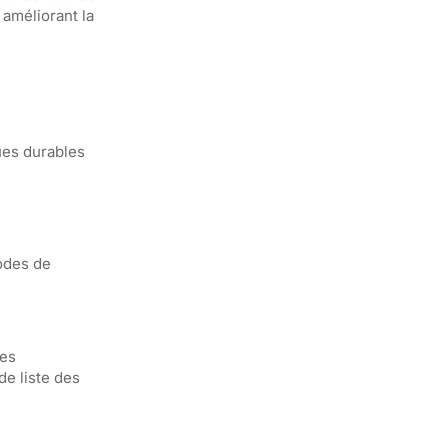
 améliorant la
ues durables
modes de
ues
de liste des