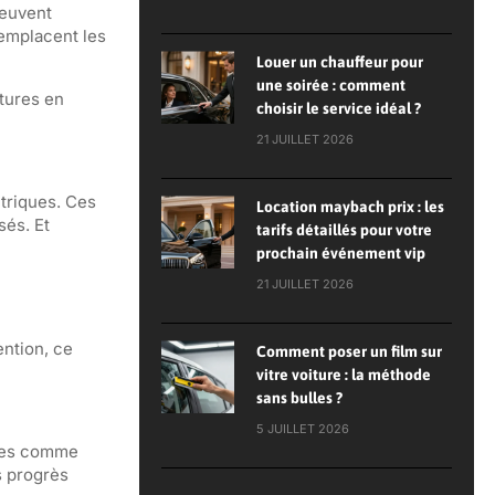
peuvent
remplacent les
Louer un chauffeur pour
une soirée : comment
itures en
choisir le service idéal ?
21 JUILLET 2026
ctriques. Ces
Location maybach prix : les
sés. Et
tarifs détaillés pour votre
prochain événement vip
21 JUILLET 2026
ention, ce
Comment poser un film sur
vitre voiture : la méthode
sans bulles ?
5 JUILLET 2026
ntes comme
s progrès