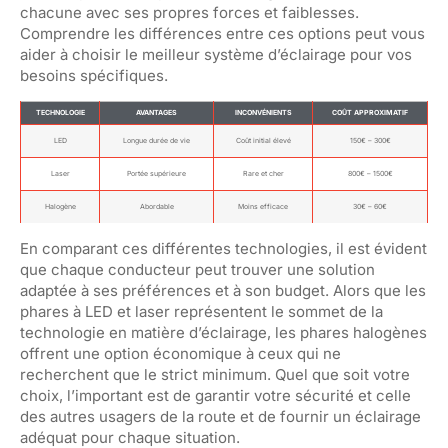
chacune avec ses propres forces et faiblesses.
Comprendre les différences entre ces options peut vous
aider à choisir le meilleur système d’éclairage pour vos
besoins spécifiques.
TECHNOLOGIE
AVANTAGES
INCONVÉNIENTS
COÛT APPROXIMATIF
LED
Longue durée de vie
Coût initial élevé
150€ – 300€
Laser
Portée supérieure
Rare et cher
800€ – 1500€
Halogène
Abordable
Moins efficace
30€ – 60€
En comparant ces différentes technologies, il est évident
que chaque conducteur peut trouver une solution
adaptée à ses préférences et à son budget. Alors que les
phares à LED et laser représentent le sommet de la
technologie en matière d’éclairage, les phares halogènes
offrent une option économique à ceux qui ne
recherchent que le strict minimum. Quel que soit votre
choix, l’important est de garantir votre sécurité et celle
des autres usagers de la route et de fournir un éclairage
adéquat pour chaque situation.