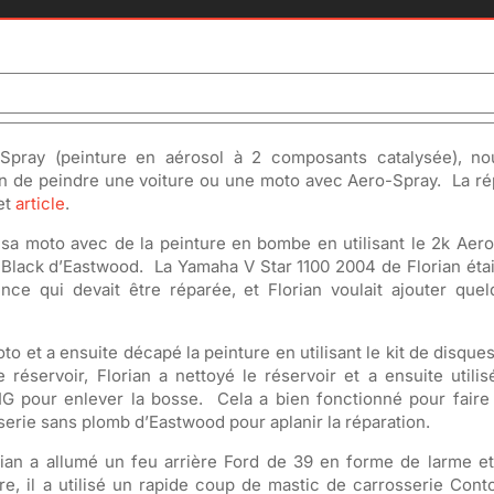
Spray (peinture en aérosol à 2 composants catalysée), n
on de peindre une voiture ou une moto avec Aero-Spray. La ré
cet
article
.
e sa moto avec de la peinture en bombe en utilisant le 2k Aer
lack d’Eastwood. La Yamaha V Star 1100 2004 de Florian était
nce qui devait être réparée, et Florian voulait ajouter que
o et a ensuite décapé la peinture en utilisant le kit de disques
réservoir, Florian a nettoyé le réservoir et a ensuite utili
G pour enlever la bosse. Cela a bien fonctionné pour faire d
sserie sans plomb d’Eastwood pour aplanir la réparation.
orian a allumé un feu arrière Ford de 39 en forme de larme et
ère, il a utilisé un rapide coup de mastic de carrosserie Con