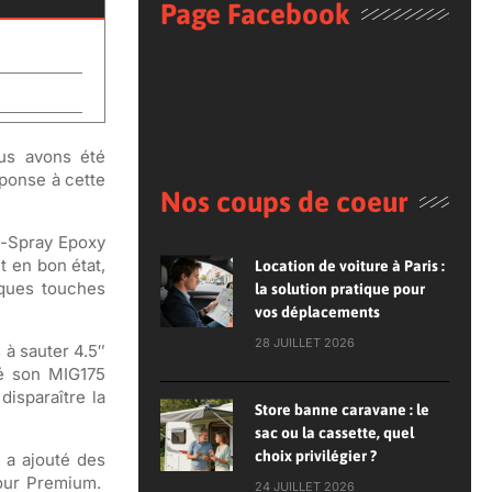
Page Facebook
ous avons été
ponse à cette
Nos coups de coeur
o-Spray Epoxy
 en bon état,
Location de voiture à Paris :
lques touches
la solution pratique pour
vos déplacements
28 JUILLET 2026
 à sauter 4.5″
sé son MIG175
isparaître la
Store banne caravane : le
sac ou la cassette, quel
choix privilégier ?
 a ajouté des
tour Premium.
24 JUILLET 2026