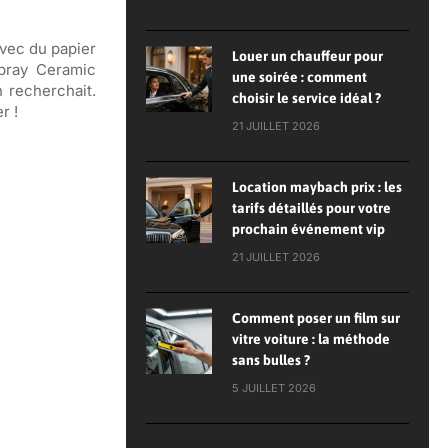
avec du papier
Louer un chauffeur pour
Spray Ceramic
une soirée : comment
 recherchait.
choisir le service idéal ?
r !
21 JUILLET 2026
Location maybach prix : les
tarifs détaillés pour votre
prochain événement vip
21 JUILLET 2026
Comment poser un film sur
vitre voiture : la méthode
sans bulles ?
5 JUILLET 2026