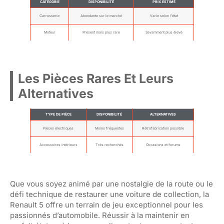
CATÉGORIE
DISPONIBILITÉ
PRIX ESTIMÉ
Carrosserie
Abondante sur le marché
Varie selon l’état
Moteur
Présent mais plus rare
Savamment plus élevé
Les Pièces Rares Et Leurs
Alternatives
TYPE DE PIÈCE
DISPONIBILITÉ
ALTERNATIVES
Pièces électriques
Moins fréquentes
Rétrofabrication possible
Accessoires intérieurs
Très recherchés
Occasions et forums
Que vous soyez animé par une nostalgie de la route ou le
défi technique de restaurer une voiture de collection, la
Renault 5 offre un terrain de jeu exceptionnel pour les
passionnés d’automobile. Réussir à la maintenir en