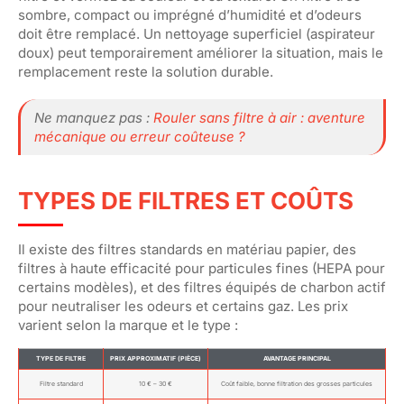
sombre, compact ou imprégné d’humidité et d’odeurs
doit être remplacé. Un nettoyage superficiel (aspirateur
doux) peut temporairement améliorer la situation, mais le
remplacement reste la solution durable.
Ne manquez pas :
Rouler sans filtre à air : aventure
mécanique ou erreur coûteuse ?
TYPES DE FILTRES ET COÛTS
Il existe des filtres standards en matériau papier, des
filtres à haute efficacité pour particules fines (HEPA pour
certains modèles), et des filtres équipés de charbon actif
pour neutraliser les odeurs et certains gaz. Les prix
varient selon la marque et le type :
TYPE DE FILTRE
PRIX APPROXIMATIF (PIÈCE)
AVANTAGE PRINCIPAL
Filtre standard
10 € – 30 €
Coût faible, bonne filtration des grosses particules