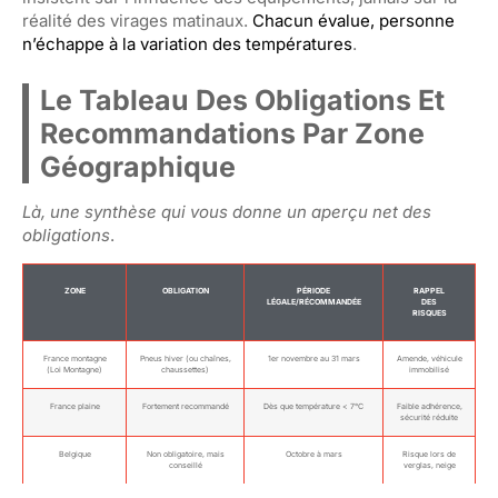
réalité des virages matinaux.
Chacun évalue, personne
n’échappe à la variation des températures
.
Le Tableau Des Obligations Et
Recommandations Par Zone
Géographique
Là, une synthèse qui vous donne un aperçu net des
obligations
.
ZONE
OBLIGATION
PÉRIODE
RAPPEL
LÉGALE/RÉCOMMANDÉE
DES
RISQUES
France montagne
Pneus hiver (ou chaînes,
1er novembre au 31 mars
Amende, véhicule
(Loi Montagne)
chaussettes)
immobilisé
France plaine
Fortement recommandé
Dès que température < 7°C
Faible adhérence,
sécurité réduite
Belgique
Non obligatoire, mais
Octobre à mars
Risque lors de
conseillé
verglas, neige