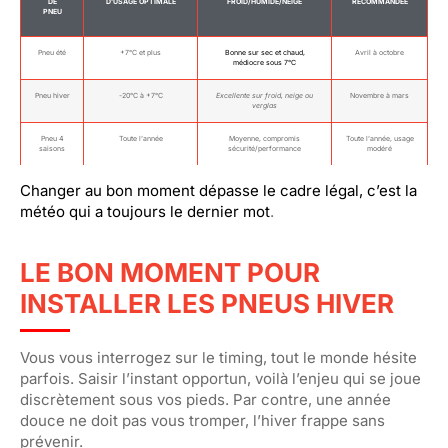
DE
D’USAGE OPTIMALE
FROID/HUMIDE/NEIGE
RECOMMANDÉE
PNEU
Pneu été
+7°C et plus
Bonne sur sec et chaud,
Avril à octobre
médiocre sous 7°C
Pneu hiver
-20°C à +7°C
Excellente sur froid, neige ou
Novembre à mars
verglas
Pneu 4
Toute l’année
Moyenne, compromis
Toute l’année, usage
saisons
sécurité/performance
modéré
Changer au bon moment dépasse le cadre légal, c’est la
météo qui a toujours le dernier mot
.
LE BON MOMENT POUR
INSTALLER LES PNEUS HIVER
Vous vous interrogez sur le timing, tout le monde hésite
parfois. Saisir l’instant opportun, voilà l’enjeu qui se joue
discrètement sous vos pieds. Par contre, une année
douce ne doit pas vous tromper, l’hiver frappe sans
prévenir.