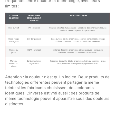
fréquentes entre couleur et technologie, avec leurs
limites :
COULEUR
TECHNOLOGIE
CARACTÉRISTIQUES
OBSERVÉE
GÉNÉRALEMENT
ASSOCIÉE
Bleu ou vert
IAT (minéral)
Contient silicates et phosphates ; utilisé sur de nombreux véhicules
anciens ; durée de protection plus courte.
Rose, rouge
OAT (organique)
Basé sur des acides organiques, souvent sans silicates ; longe
ou magenta
durée de protection ; courant sur véhicules modernes.
Orange ou
HOAT (hybride)
Mélange d’additifs organiques et inorganiques ; conçu pour
jaune
certaines marques ou architectures récentes.
Marron,
Contamination ou
Présence de rouille, dépôts organiques, huile ou calamine ; signe
boueux ou
dégradation
d’un problème : vidange et rinçage nécessaires.
laiteux
Attention : la couleur n’est qu’un indice. Deux produits de
technologies différentes peuvent partager la même
teinte si les fabricants choisissent des colorants
identiques. L’inverse est vrai aussi : des produits de
même technologie peuvent apparaître sous des couleurs
distinctes.