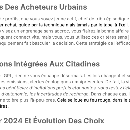
es Des Acheteurs Urbains
de profils, que vous soyez jeune actif, chef de tribu épisodiqu
 achat, guidé par la technique mais jamais par le tape-à-l’œil
.
visez un engrenage sans accroc, vous flairez la bonne affaire 
raquent connectivité, mais vous, vous utilisez ces critères sans 
’équipement fait basculer la décision. Cette stratégie de l’effica
ions Intégrées Aux Citadines
que, GPL, rien ne vous échappe désormais. Les lois changent et 
bles émissions, alertes écologiques omniprésentes. De fait, la vi
us bénéficiez d’incitations parfois étonnantes, vous testez l’él
 d’autonomie, les incertitudes de recharge
. Dans chaque cas, l
 ne tolère plus l’à-peu-près.
Cela se joue au feu rouge, dans le 
dres
.
r 2024 Et Évolution Des Choix