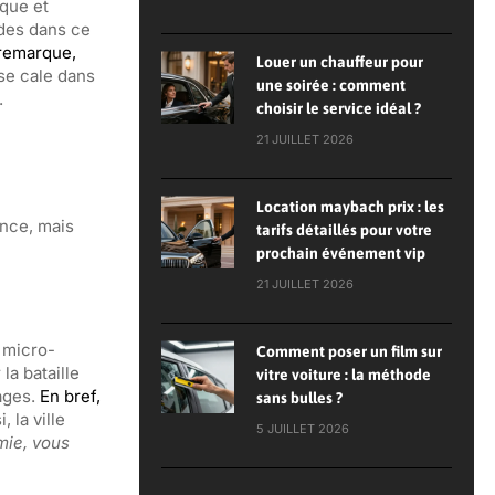
ique et
udes dans ce
remarque,
Louer un chauffeur pour
 se cale dans
une soirée : comment
.
choisir le service idéal ?
21 JUILLET 2026
Location maybach prix : les
ance, mais
tarifs détaillés pour votre
prochain événement vip
21 JUILLET 2026
 micro-
Comment poser un film sur
la bataille
vitre voiture : la méthode
ages.
En bref,
sans bulles ?
i, la ville
5 JUILLET 2026
mie, vous