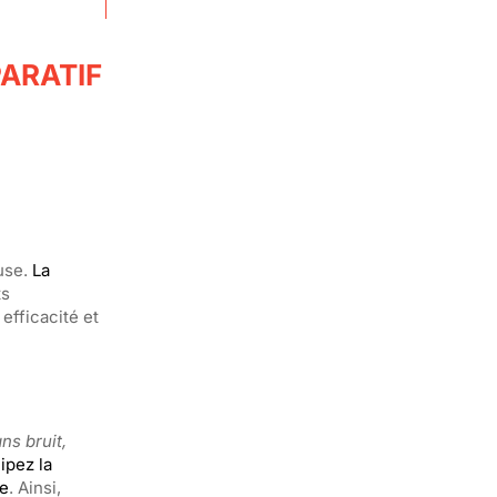
ARATIF
use.
La
ts
efficacité et
s bruit,
ipez la
ée
. Ainsi,