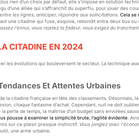
 plus rien d’un choix par défaut, elle s’impose en solution techn
igu d’une alliée qui s’affranchit du superflu, pour jouer des co
ntre les lignes, anticiper, répondre aux sollicitations
.
Cela se 
 faut une citadine qui fuse, esquive, rebondit entre deux bus ou
assez l’ennui, vous rejetez la fadeur, vous exigez du tranchant
A CITADINE EN 2024
dérer les évolutions qui bouleversent le secteur. La technique av
 Tendances Et Attentes Urbaines
e la citadine française en tête des classements. Désormais, la
lexion, chaque fantasme d’achat. Cependant, null ne doit oublier 
e la perte de temps, la maîtrise d’un budget sans envolées sauv
pousse à examiner la simplicité brute, l’agilité évidente
. Ains
 sur ce plaisir presque instinctif.
Vous jonglez avec l’écono
n outil, une arme urbaine.