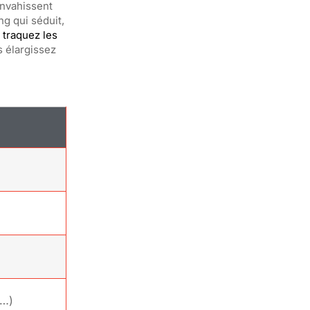
envahissent
g qui séduit,
s traquez les
s élargissez
e…)