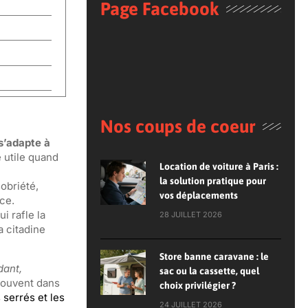
Page Facebook
Nos coups de coeur
 s’adapte à
e utile quand
Location de voiture à Paris :
la solution pratique pour
obriété,
vos déplacements
ce.
i rafle la
28 JUILLET 2026
a citadine
Store banne caravane : le
dant,
sac ou la cassette, quel
 souvent dans
choix privilégier ?
 serrés et les
24 JUILLET 2026