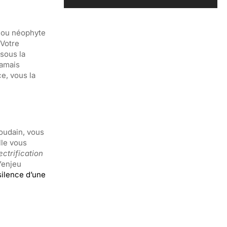
e ou néophyte
 Votre
sous la
jamais
ce, vous la
soudain, vous
lle vous
ectrification
’enjeu
silence d’une