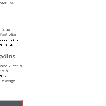
opter une
oût au
’entretien,
dessinez la
ssements
.
adins
laire.
Aides à
ité à
rez le
otre usage