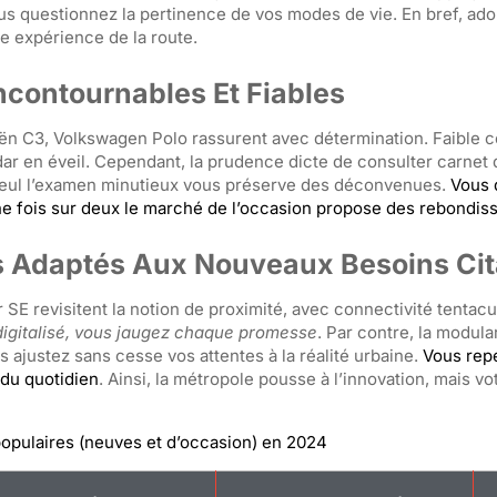
ous questionnez la pertinence de vos modes de vie. En bref, ad
re expérience de la route.
ncontournables Et Fiables
ën C3, Volkswagen Polo rassurent avec détermination. Faible c
ar en éveil. Cependant, la prudence dicte de consulter carnet d
t, seul l’examen minutieux vous préserve des déconvenues.
Vous 
 une fois sur deux le marché de l’occasion propose des rebondi
s Adaptés Aux Nouveaux Besoins Cit
E revisitent la notion de proximité, avec connectivité tentacu
 digitalisé, vous jaugez chaque promesse
. Par contre, la modular
 ajustez sans cesse vos attentes à la réalité urbaine.
Vous repé
 du quotidien
. Ainsi, la métropole pousse à l’innovation, mais v
populaires (neuves et d’occasion) en 2024