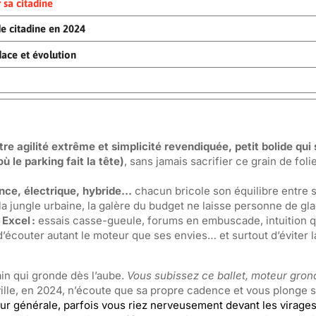
 sa citadine
de citadine en 2024
dace et évolution
re agilité extrême et simplicité revendiquée, petit bolide qui
ù le parking fait la tête)
, sans jamais sacrifier ce grain de foli
nce, électrique, hybride…
chacun bricole son équilibre entre s
la jungle urbaine, la galère du budget ne laisse personne de gla
Excel :
essais casse-gueule, forums en embuscade, intuition qu
 d’écouter autant le moteur que ses envies… et surtout d’éviter l
n qui gronde dès l’aube.
Vous subissez ce ballet, moteur gron
 ville, en 2024, n’écoute que sa propre cadence et vous plonge
eur générale, parfois vous riez nerveusement devant les virages