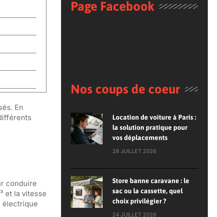
Page Facebook
Nos coups de coeur
sés. En
ifférents
Location de voiture à Paris :
la solution pratique pour
vos déplacements
28 JUILLET 2026
Store banne caravane : le
ur conduire
sac ou la cassette, quel
 et la vitesse
choix privilégier ?
 électrique
24 JUILLET 2026