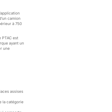
application
 d’un camion
érieur à 750
le PTAC est
orque ayant un
er une
places assises
e la catégorie