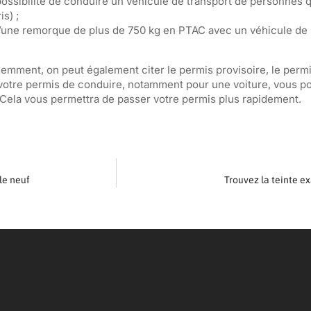
 la possibilité de conduire un véhicule de transport de personnes
s) ;
e d’une remorque de plus de 750 kg en PTAC avec un véhicule de 
mment, on peut également citer le permis provisoire, le permis
de votre permis de conduire, notamment pour une voiture, vous 
 Cela vous permettra de passer votre permis plus rapidement.
 le neuf
Trouvez la teinte e