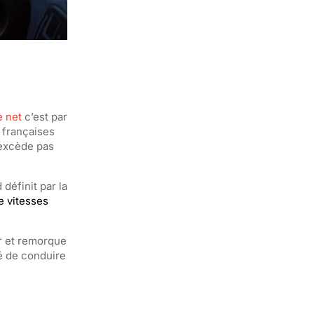
e net
c’est par
s françaises
’excède pas
définit par la
e vitesses
ur et remorque
té de conduire