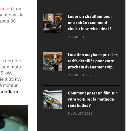
ccéléré
, on
sant dans le
Louer un chauffeur pour
 sous 30
une soirée : comment
choisir le service idéal ?
21 JUILLET 2026
Location maybach prix : les
s derniers,
tarifs détaillés pour votre
re une moto
prochain événement vip
15 kW.
21 JUILLET 2026
ale à 35 kW
 à moteur
 conduire
Comment poser un film sur
vitre voiture : la méthode
sans bulles ?
5 JUILLET 2026