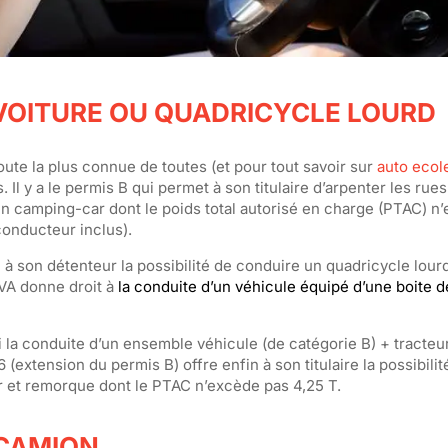
 VOITURE OU QUADRICYCLE LOURD
ute la plus connue de toutes (et pour tout savoir sur
auto ecol
. Il y a le permis B qui permet à son titulaire d’arpenter les rue
un camping-car dont le poids total autorisé en charge (PTAC) n
onducteur inclus).
i à son détenteur la possibilité de conduire un quadricycle lourd 
VA donne droit à
la conduite d’un véhicule équipé d’une boite d
i la conduite d’un ensemble véhicule (de catégorie B) + tracte
(extension du permis B) offre enfin à son titulaire la possibili
r et remorque dont le PTAC n’excède pas 4,25 T.
 CAMION