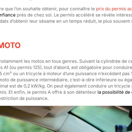
e que l’on souhaite obtenir, pour connaître le
prix du permis a
nfiance
près de chez soi. Le permis accéléré se révèle intéres
ats d’obtenir leur sésame en un temps réduit, le plus souvent
 MOTO
otamment les motos en tous genres. Suivant la cylindrée de ce
s A1 (ou permis 125), tout d’abord, est obligatoire pour condui
5 cm³ ou un tricycle à moteur d’une puissance n’excédant pas 
 moto de puissance intermédiaire, c’est-à-dire inférieure ou ég
ximal est de 0,2 kW/kg. On peut également conduire un tricycle
s. Et enfin, le permis A offre à son détenteur
la possibilité de
estriction de puissance.