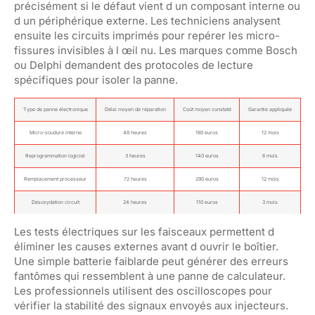
précisément si le défaut vient d un composant interne ou
d un périphérique externe. Les techniciens analysent
ensuite les circuits imprimés pour repérer les micro-
fissures invisibles à l œil nu. Les marques comme Bosch
ou Delphi demandent des protocoles de lecture
spécifiques pour isoler la panne.
Type de panne électronique
Délai moyen de réparation
Coût moyen constaté
Garantie appliquée
Micro-soudure interne
48 heures
180 euros
12 mois
Reprogrammation logiciel
3 heures
140 euros
6 mois
Remplacement processeur
72 heures
290 euros
12 mois
Désoxydation circuit
24 heures
110 euros
3 mois
Les tests électriques sur les faisceaux permettent d
éliminer les causes externes avant d ouvrir le boîtier.
Une simple batterie faiblarde peut générer des erreurs
fantômes qui ressemblent à une panne de calculateur.
Les professionnels utilisent des oscilloscopes pour
vérifier la stabilité des signaux envoyés aux injecteurs.