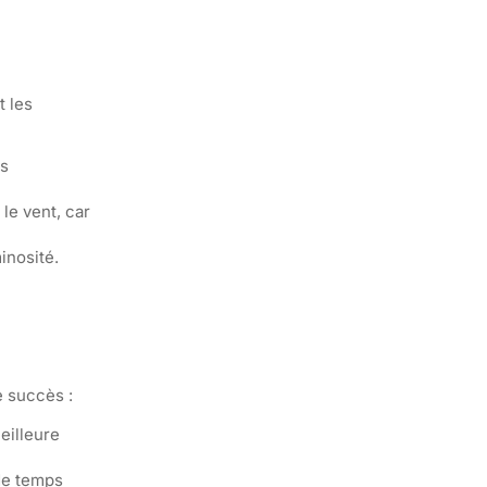
t les
us
 le vent, car
inosité.
e succès :
eilleure
de temps