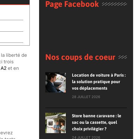
Page Facebook
a liberté de
Nos coups de coeur
i trois
 A2
et en
Location de voiture à Paris :
la solution pratique pour
vos déplacements
28 JUILLET 2026
Store banne caravane : le
sac ou la cassette, quel
choix privilégier ?
devrez
24 JUILLET 2026