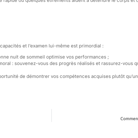
 rapide ou quelques étirements aident à détendre le corps et 
capacités et l’examen lui-même est primordial :
onne nuit de sommeil optimise vos performances ;
moral : souvenez-vous des progrès réalisés et rassurez-vous q
ortunité de démontrer vos compétences acquises plutôt qu’u
Comment 