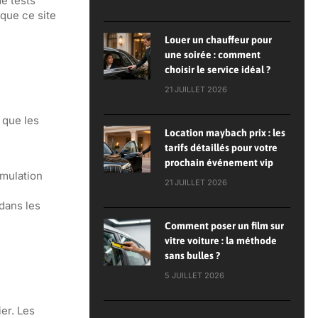
e tests
 que ce site
Louer un chauffeur pour
une soirée : comment
choisir le service idéal ?
21 JUILLET 2026
 que les
Location maybach prix : les
tarifs détaillés pour votre
prochain événement vip
imulation
21 JUILLET 2026
dans les
Comment poser un film sur
vitre voiture : la méthode
sans bulles ?
5 JUILLET 2026
er. Les