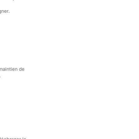
gner.
 maintien de
.