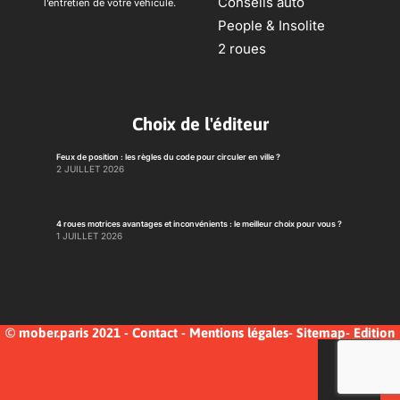
Conseils auto
l’entretien de votre véhicule.
People & Insolite
2 roues
Choix de l'éditeur
Feux de position : les règles du code pour circuler en ville ?
2 JUILLET 2026
4 roues motrices avantages et inconvénients : le meilleur choix pour vous ?
1 JUILLET 2026
© mober.paris 2021 -
Contact
-
Mentions légales
-
Sitemap
-
Edition