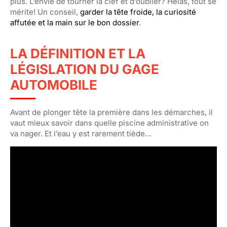
plus. L’envie de tourner la clef et d’oublier? Hélas, tout se
mérite! Un conseil,
garder la tête froide, la curiosité
affutée et la main sur le bon dossier
.
LA DÉFINITION ET LA
LÉGISLATION DU GAGE
AUTOMOBILE
Avant de plonger tête la première dans les démarches, il
vaut mieux savoir dans quelle piscine administrative on
va nager. Et l’eau y est rarement tiède…