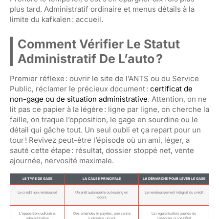
plus tard. Administratif ordinaire et menus détails à la
limite du kafkaïen : accueil.
Comment Vérifier Le Statut
Administratif De L’auto ?
Premier réflexe : ouvrir le site de l’ANTS ou du Service
Public, réclamer le précieux document :
certificat de
non-gage ou de situation administrative
. Attention, on ne
lit pas ce papier à la légère : ligne par ligne, on cherche la
faille, on traque l’opposition, le gage en sourdine ou le
détail qui gâche tout. Un seul oubli et ça repart pour un
tour ! Revivez peut-être l’épisode où un ami, léger, a
sauté cette étape : résultat, dossier stoppé net, vente
ajournée, nervosité maximale.
LE TYPE DE GAGE
LA CAUSE PRINCIPALE
LA DÉMARCHE POUR LEVER LE GAGE
Le crédit non remboursé
Un prêt automobile ou leasing en
Le remboursement intégral du crédit
cours
L’opposition judiciaire,
Des amendes impayées, une saisie
La régularisation auprès du
administrative
judiciaire, un vol
créancier ou de l’État