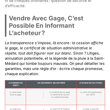
ni de chèques ordinaires : question de sécurité et
d’efficacité.
Vendre Avec Gage, C’est
Possible En Informant
L’acheteur ?
La transparence s’impose, là encore : la cession affiche
le gage, le certificat de situation administrative le
répète, tout doit figurer noir sur blanc.
Sinon ? Litiges,
annulation potentielle, et la légende de la pluie à la Saint-
Médard qui tombe toujours mauvais. On peut détailler les
garanties, mais une règle d’or : écrire chaque promesse,
chaque explication.
LE SCÉNARIO DE
LES DOCUMENTS OBLIGATOIRES
LE RISQUE EN CAS D’OUBLI
VENTE
La vente après
Le certificat de non-gage
Le refus d’enregistrement
levée du gage
Le certificat de cession
par l’ANTS
Le contrôle technique
La vente avec
Le certificat de situation
Le litige, la possible