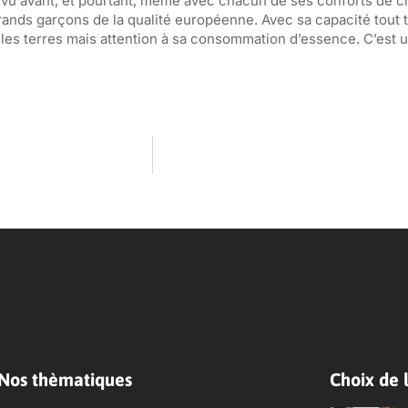
é vu avant, et pourtant, même avec chacun de ses conforts de cré
rands garçons de la qualité européenne. Avec sa capacité tout ter
 les terres mais attention à sa consommation d’essence. C’est 
Nos thèmatiques
Choix de l