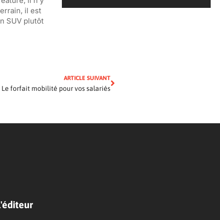
ature, il n’y
rain, il est
un SUV plutôt
ARTICLE SUIVANT
Le forfait mobilité pour vos salariés
'éditeur