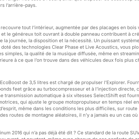
s l’arrière-pays.
recouvre tout l’intérieur, augmentée par des placages en bois v
 et le généreux toit ouvrant à double panneau contribuent à cr
 la journée, la disposition et la nécessité. Un puissant systèm
, doté des technologies Clear Phase et Live Acoustics, vous pl
 simples, la qualité de la musique diffusée, même en streaming
rieure à ce que l’on trouve dans des véhicules deux fois plus c
EcoBoost de 3,5 litres est chargé de propulser l’Explorer. Four
nds feet grâce au turbocompresseur et à l’injection directe, 
e transmission automatique à six vitesses SelectShift est fourn
 motrices, qui ajuste le groupe motopropulseur en temps réel e
d’esprit, même dans les conditions les plus difficiles, sur route
des routes de montagne aléatoires, il n’y a jamais eu un cas où
inum 2016 qui n’a pas déjà été dit ? Ce standard de la route SUV