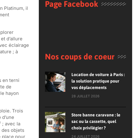
Page Facebook
 Platinum, il
ement
xplorer
et d’allure
vec éclairage
ature ; à
Nos coups de coeur
Location de voiture à Paris :
 en terni
la solution pratique pour
tte de
vos déplacements
 le hayon
28 JUILLET 2026
loie. Trois
Store banne caravane : le
e d’une
sac ou la cassette, quel
 ; avec la
choix privilégier ?
r des objets
e place pour
24 JUILLET 2026