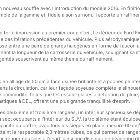
n nouveau souffle avec l’introduction du modèle 2016. En finition
mple de la gamme et, fidèle à son surnom, il apporte un raffin
 forte impression au premier coup d’œil, l’extérieur du Ford E
le des itérations précédentes du véhicule. Plus aérodynamique 
ose entre une paire de phares halogènes en forme de faucon a
nt la longueur de la carrosserie du véhicule, soulignant sa st
rgentés souscrivent au même thème du raffinement.
 en alliage de 50 cm à face usinée brillante et à poches peintes
ns la circulation, car leur façade soyeuse complète la silhoue
e commodité, telles que les essuie-glaces à détection de pluie,
tiques à DEL, offrent une plus grande tranquillité d’esprit.
r les deuxième et troisième rangées, un intérieur spacieux se dép
 sept occupants à l’intérieur du SUV, la troisième étant équipé
pacité du coffre, avec tous les sièges en place, mesure 60 cm²
atteint le respectable 2,3 mètres cubes, ce qui permet de range
u ranger nos sacs à l’écart, ainsi que disposer de beaucoup d