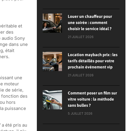
Louer un chauffeur pour
une soirée : comment
éritable et
choisir le service idéal ?
éer des
21 JUILLET 2026
e audio Sony
onge dans une
, était
Location maybach prix : les
hers.
tarifs détaillés pour votre
prochain événement vip
21 JUILLET 2026
nissant une
ce moteur
ie de série,
Comment poser un film sur
n fonction des
vitre voiture : la méthode
 ou hors
sans bulles ?
 la puissance
5 JUILLET 2026
 a été pris au