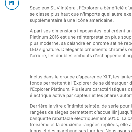
Spacieux SUV intégral, l’Explorer a bénéficié d’u
se classe plus haut que n’importe quel autre exe
supplémentaire à une icône américaine.
A part ses dimensions imposantes, qui créent une
Platinum 2016 est une réinterprétation plus soup
plus moderne, sa calandre en chrome satiné rep
LED signature. D’élégants ornements chromés orne
l’arrière, les doubles embouts d’échappement a
Inclus dans le groupe d’apparence XLT, les jantes
foncé permettent à l’Explorer de se démarquer da
l’Explorer Platinum. Plusieurs caractéristiques d
électrique activé par capteur et les phares automa
Derrière la vitre d’intimité teintée, de série pou
rangées de sièges permettent d’accueillir jusqu’à
banquette rabattable électriquement 50:50. La ca
troisième et la deuxième rangées repliées, elle 
longs et des marchandises lourdes. Nous avons p