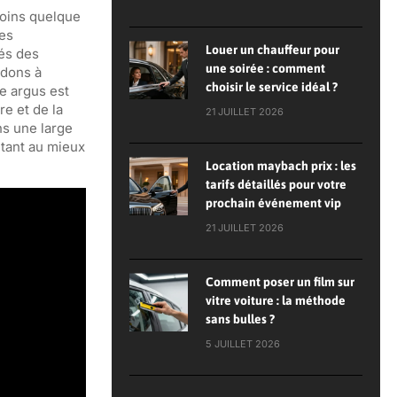
moins quelque
des
Louer un chauffeur pour
tés des
une soirée : comment
édons à
choisir le service idéal ?
te argus est
e et de la
21 JUILLET 2026
ns une large
étant au mieux
Location maybach prix : les
tarifs détaillés pour votre
prochain événement vip
21 JUILLET 2026
Comment poser un film sur
vitre voiture : la méthode
sans bulles ?
5 JUILLET 2026