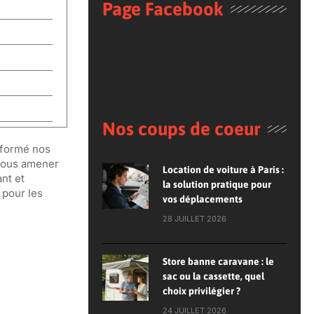
Page Facebook
Nos coups de coeur
nsformé nos
 vous amener
Location de voiture à Paris :
nt et
la solution pratique pour
 pour les
vos déplacements
28 JUILLET 2026
Store banne caravane : le
sac ou la cassette, quel
choix privilégier ?
24 JUILLET 2026