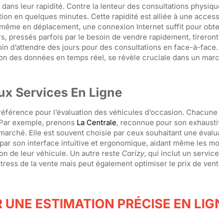
e dans leur rapidité. Contre la lenteur des consultations physiqu
tion en quelques minutes. Cette rapidité est alliée à une accessi
 même en déplacement, une connexion Internet suffit pour obte
s, pressés parfois par le besoin de vendre rapidement, tireron
oin d’attendre des jours pour des consultations en face-à-face. 
tion des données en temps réel, se révèle cruciale dans un ma
x Services En Ligne
 référence pour l’évaluation des véhicules d’occasion. Chacune
. Par exemple, prenons
La Centrale
, reconnue pour son exhausti
rché. Elle est souvent choisie par ceux souhaitant une évalu
par son interface intuitive et ergonomique, aidant même les mo
on de leur véhicule. Un autre reste
Carizy
, qui inclut un servic
 stress de la vente mais peut également optimiser le prix de ven
 UNE ESTIMATION PRÉCISE EN LIG