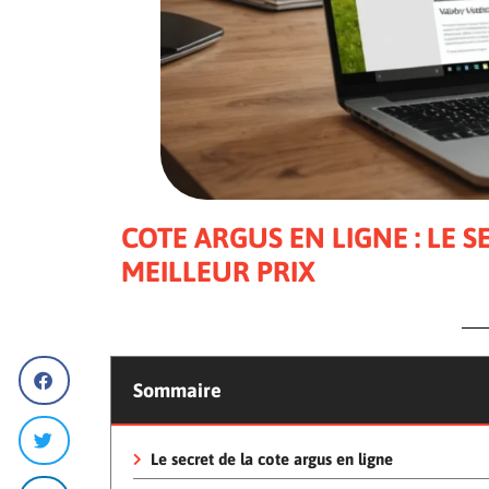
COTE ARGUS EN LIGNE : LE
MEILLEUR PRIX
Sommaire
Le secret de la cote argus en ligne