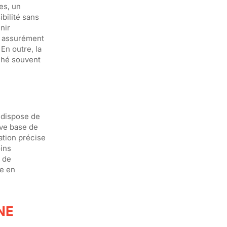
es, un
bilité sans
nir
t assurément
En outre, la
rché souvent
 dispose de
ve base de
ation précise
ins
e de
te en
NE