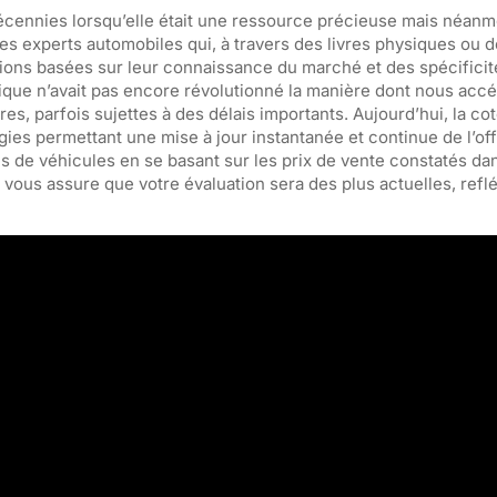
 décennies lorsqu’elle était une ressource précieuse mais néan
es experts automobiles qui, à travers des livres physiques ou 
tions basées sur leur connaissance du marché et des spécifici
que n’avait pas encore révolutionné la manière dont nous acc
ares, parfois sujettes à des délais importants. Aujourd’hui, la co
ies permettant une mise à jour instantanée et continue de l’offr
s de véhicules en se basant sur les prix de vente constatés da
vous assure que votre évaluation sera des plus actuelles, refl