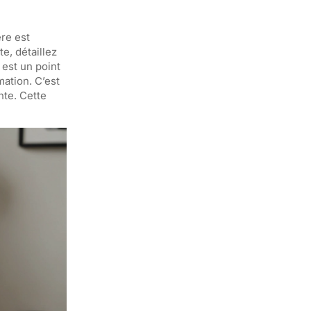
ère est
e, détaillez
 est un point
ation. C’est
nte. Cette