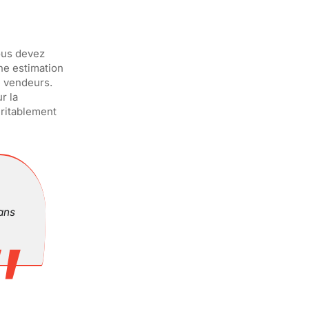
vous devez
e estimation
e vendeurs.
r la
éritablement
sans