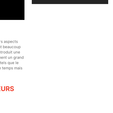
rs aspects
ent beaucoup
ntroduit une
ement un grand
tels que le
de temps mais
EURS