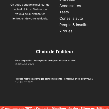
On vous partage le meilleur de
Accessoires
l’actualité Auto Moto et on
Tests
vous aide sur l’achat et
Conseils auto
l’entretien de votre véhicule.
People & Insolite
2 roues
Choix de l'éditeur
Feux de position : les règles du code pour circuler en ville ?
2 JUILLET 2026
4 roues motrices avantages et inconvénients : le meilleur choix pour vous ?
1 JUILLET 2026
© mober.paris 2021 -
Contact
-
Mentions légales
-
Sitemap
-
Edition