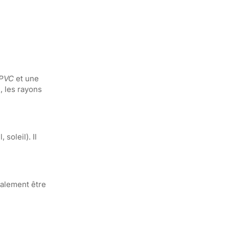
PVC
et une
, les rayons
soleil). Il
galement être