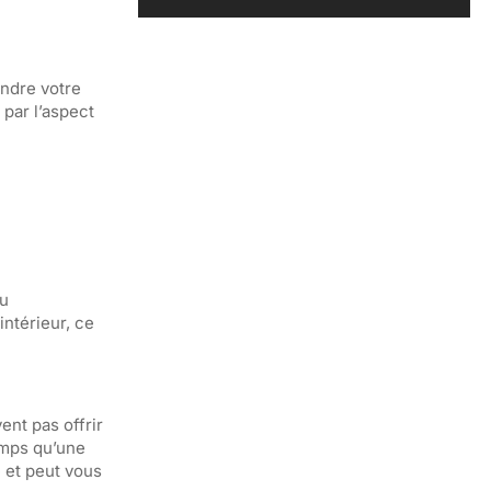
endre votre
 par l’aspect
du
ntérieur, ce
ent pas offrir
emps qu’une
 et peut vous