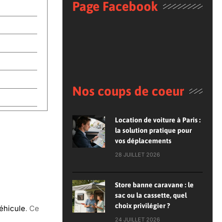
Page Facebook
Nos coups de coeur
Location de voiture à Paris :
la solution pratique pour
vos déplacements
28 JUILLET 2026
Store banne caravane : le
sac ou la cassette, quel
choix privilégier ?
véhicule
. Ce
24 JUILLET 2026