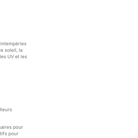
s intempéries
 soleil, la
les UV et les
lleurs
saires pour
tifs pour