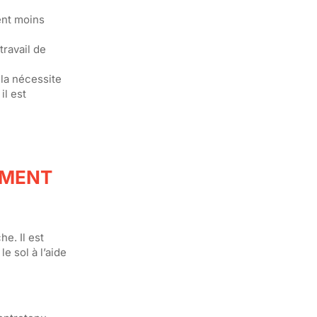
ent moins
travail de
ela nécessite
il est
MMENT
e. Il est
e sol à l’aide