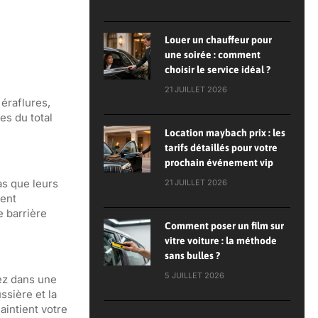
Louer un chauffeur pour
une soirée : comment
choisir le service idéal ?
21 JUILLET 2026
 éraflures,
es du total
Location maybach prix : les
tarifs détaillés pour votre
prochain événement vip
as que leurs
21 JUILLET 2026
vent
e barrière
Comment poser un film sur
vitre voiture : la méthode
sans bulles ?
5 JUILLET 2026
tez dans une
ssière et la
aintient votre