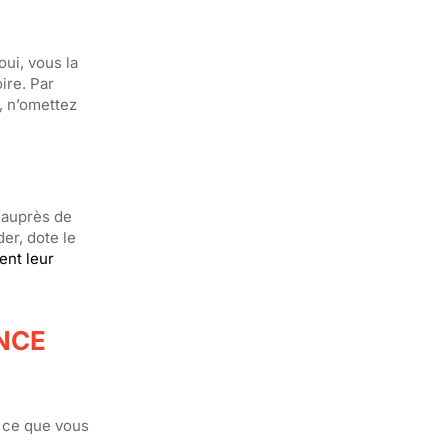
oui, vous la
ire. Par
, n’omettez
 auprès de
er, dote le
ent leur
NCE
 ce que vous