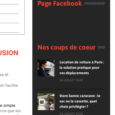
Page Facebook
Nos coups de coeur
USION
Location de voiture à Paris :
la solution pratique pour
vos déplacements
se et
28 JUILLET 2026
on facilite
Store banne caravane : le
sac ou la cassette, quel
ne simple
choix privilégier ?
rce que les
24 JUILLET 2026