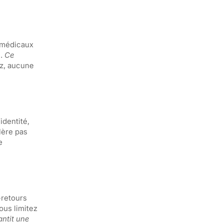
s médicaux
e.
Ce
ez, aucune
identité,
lère pas
e
-retours
ous limitez
antit une