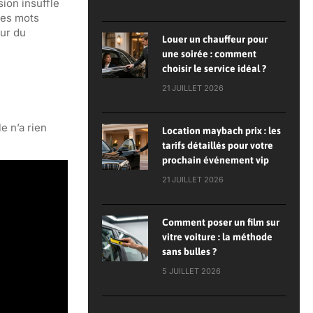
sion insuffle
les mots
eur du
Louer un chauffeur pour
une soirée : comment
choisir le service idéal ?
21 JUILLET 2026
le n’a rien
Location maybach prix : les
tarifs détaillés pour votre
prochain événement vip
21 JUILLET 2026
Comment poser un film sur
vitre voiture : la méthode
sans bulles ?
5 JUILLET 2026