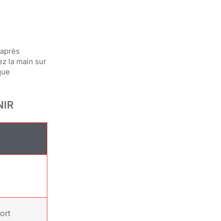
 après
ez la main sur
que
NIR
ort