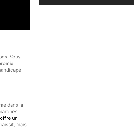
ions. Vous
mpromis
 handicapé
ame dans la
émarches
offre un
paissit, mais