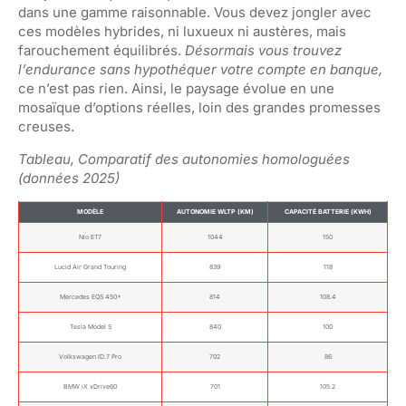
dans une gamme raisonnable. Vous devez jongler avec
ces modèles hybrides, ni luxueux ni austères, mais
farouchement équilibrés.
Désormais vous trouvez
l’endurance sans hypothéquer votre compte en banque,
ce n’est pas rien. Ainsi, le paysage évolue en une
mosaïque d’options réelles, loin des grandes promesses
creuses.
Tableau, Comparatif des autonomies homologuées
(données 2025)
MODÈLE
AUTONOMIE WLTP (KM)
CAPACITÉ BATTERIE (KWH)
Nio ET7
1044
150
Lucid Air Grand Touring
839
118
Mercedes EQS 450+
814
108.4
Tesla Model S
840
100
Volkswagen ID.7 Pro
702
86
BMW iX xDrive60
701
105.2