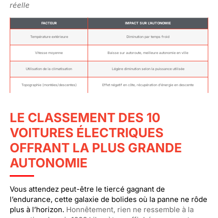
réelle
FACTEUR
IMPACT SUR L’AUTONOMIE
Température extérieure
Diminution par temps froid
Vitesse moyenne
Baisse sur autoroute, meilleure autonomie en ville
Utilisation de la climatisation
Légère diminution selon la puissance utilisée
Topographie (montées/descentes)
Effet négatif en côte, récupération d’énergie en descente
LE CLASSEMENT DES 10
VOITURES ÉLECTRIQUES
OFFRANT LA PLUS GRANDE
AUTONOMIE
Vous attendez peut-être le tiercé gagnant de
l’endurance, cette galaxie de bolides où la panne ne rôde
plus à l’horizon.
Honnêtement, rien ne ressemble à la