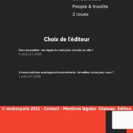
People & Insolite
2 roues
Choix de l'éditeur
Feux de position : les règles du code pour circuler en ville ?
2 JUILLET 2026
4 roues motrices avantages et inconvénients : le meilleur choix pour vous ?
1 JUILLET 2026
© mober.paris 2021 -
Contact
-
Mentions légales
-
Sitemap
-
Edition