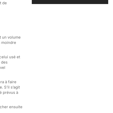
t de
nt un volume
la moindre
celui usé et
e des
vel
ra à faire
 S’il s’agit
té prévus à
âcher ensuite