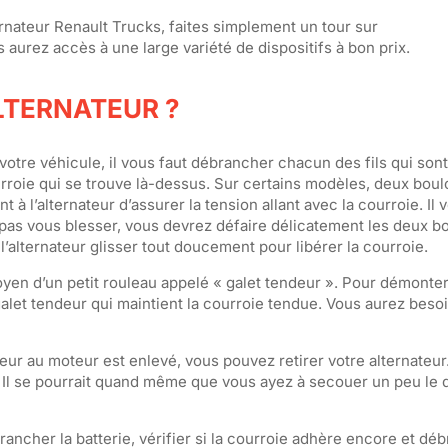
rnateur Renault Trucks, faites simplement un tour sur
s aurez accès à une large variété de dispositifs à bon prix.
TERNATEUR ?
otre véhicule, il vous faut débrancher chacun des fils qui son
urroie qui se trouve là-dessus. Sur certains modèles, deux boul
à l’alternateur d’assurer la tension allant avec la courroie. Il 
pas vous blesser, vous devrez défaire délicatement les deux bo
 l’alternateur glisser tout doucement pour libérer la courroie.
yen d’un petit rouleau appelé « galet tendeur ». Pour démonter 
galet tendeur qui maintient la courroie tendue. Vous aurez besoi
ur au moteur est enlevé, vous pouvez retirer votre alternateur
 Il se pourrait quand même que vous ayez à secouer un peu le di
brancher la batterie, vérifier si la courroie adhère encore et dé