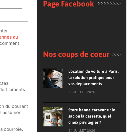
Page Facebook
nter
annes au
s comment
Nos coups de coeur
Location de voiture à Paris :
la solution pratique pour
ectez
vos déplacements
 de filaments
28 JUILLET 2026
ion du courant
Store banne caravane : le
 à assumer
sac ou la cassette, quel
choix privilégier ?
la courroie.
24 JUILLET 2026