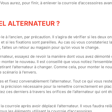
 Vous aurez, pour finir, à enlever la courroie d’accessoires avan
EL ALTERNATEUR ?
 à l’ancien, par précaution. Il s’agira de vérifier si les deux o
 et si les fixations sont pareilles. Au cas où vous constateriez 
r, faites un retour au magasin pour qu’on vous le change.
ternateur, essayez de revoir la manière dont vous avez démonté 
e monter le nouveau. Il est conseillé que vous notiez l’ensembl
irant l’alternateur à changer. Comme cela, pour monter le nou
 scénario à l’envers.
es et fixez convenablement l’alternateur. Tout ce qui vous reste
 la précision nécessaire pour la remettre correctement en place.
z ces derniers à travers les orifices de l’alternateur qui ont é
 courroie après avoir déplacé l’alternateur. Il vous faudra rel
tous les éléments utilisant la courroie d’accessoires.