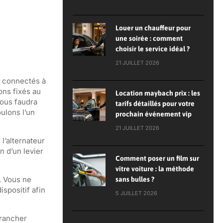
Louer un chauffeur pour
une soirée : comment
choisir le service idéal ?
21 JUILLET 2026
t connectés à
ons fixés au
Location maybach prix : les
vous faudra
tarifs détaillés pour votre
ulons l’un
prochain événement vip
21 JUILLET 2026
l’alternateur
n d’un levier
Comment poser un film sur
vitre voiture : la méthode
. Vous ne
sans bulles ?
spositif afin
5 JUILLET 2026
brancher