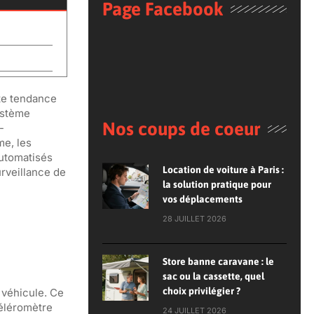
Page Facebook
tte tendance
ystème
Nos coups de coeur
-
me, les
automatisés
Location de voiture à Paris :
rveillance de
la solution pratique pour
vos déplacements
28 JUILLET 2026
Store banne caravane : le
sac ou la cassette, quel
choix privilégier ?
 véhicule. Ce
céléromètre
24 JUILLET 2026