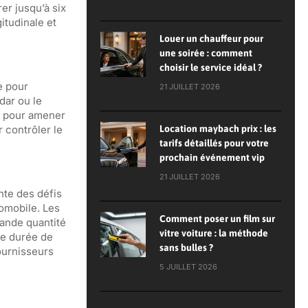
er jusqu’à six
itudinale et
Louer un chauffeur pour
une soirée : comment
choisir le service idéal ?
e pour
21 JUILLET 2026
dar ou le
ge pour amener
 contrôler le
Location maybach prix : les
tarifs détaillés pour votre
prochain événement vip
21 JUILLET 2026
nte des défis
omobile. Les
Comment poser un film sur
rande quantité
vitre voiture : la méthode
ne durée de
sans bulles ?
ournisseurs
5 JUILLET 2026