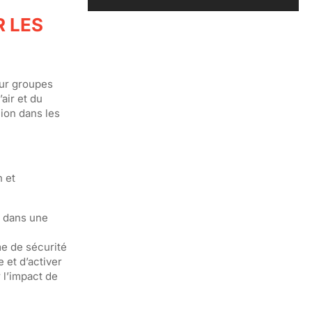
R LES
our groupes
air et du
-ion dans les
n et
r dans une
e de sécurité
 et d’activer
 l’impact de