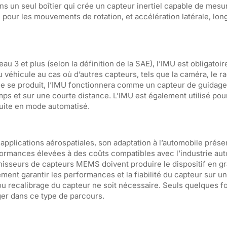
ns un seul boîtier qui crée un capteur inertiel capable de mesur
e pour les mouvements de rotation, et accélération latérale, long
u 3 et plus (selon la définition de la SAE), l’IMU est obligatoir
u véhicule au cas où d’autres capteurs, tels que la caméra, le ra
lance se produit, l’IMU fonctionnera comme un capteur de guida
emps et sur une courte distance. L’IMU est également utilisé pour
duite en mode automatisé.
applications aérospatiales, son adaptation à l’automobile prése
ormances élevées à des coûts compatibles avec l’industrie aut
rnisseurs de capteurs MEMS doivent produire le dispositif en g
ment garantir les performances et la fiabilité du capteur sur u
ou recalibrage du capteur ne soit nécessaire. Seuls quelques f
ger dans ce type de parcours.