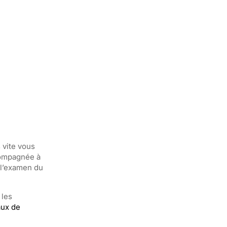
 vite vous
ccompagnée à
à l’examen du
 les
aux de