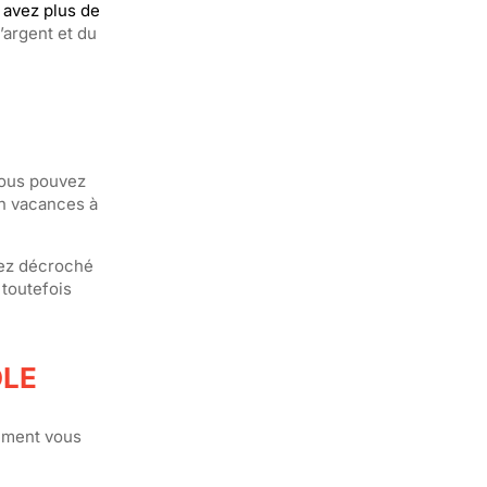
 avez plus de
’argent et du
 vous pouvez
en vacances à
vez décroché
 toutefois
OLE
sement vous