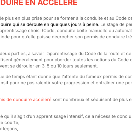
NDUIRE EN ACCÉLÉRÉ
 plus en plus prisé pour se former à la conduite et au Code de 
duire qui se déroule en quelques jours à peine
. Le stage de p
apprentissage choisi (Code, conduite boite manuelle ou automati
riode pour qu’elle puisse décrocher son permis de conduire tr
eux parties, à savoir l’apprentissage du Code de la route et cel
uffisent généralement pour aborder toutes les notions du Code d
vent se dérouler en 3, 5 ou 10 jours seulement.
que de temps étant donné que l’attente du fameux permis de co
ensif pour ne pas ralentir votre progression et entraîner une pe
mis de conduire accéléré
sont nombreux et séduisent de plus e
 qu’il s’agit d’un apprentissage intensif, cela nécessite donc 
e courte,
x leçons,