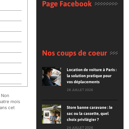
Page Facebook
Nos coups de coeur
Location de voiture à Paris :
la solution pratique pour
vos déplacements
28 JUILLET 2026
. Non
uatre mois
ans cet
Store banne caravane : le
sac ou la cassette, quel
choix privilégier ?
24 JUILLET 2026