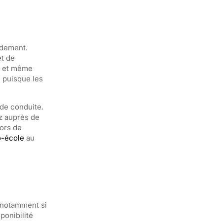
idement.
et de
ps et même
e puisque les
 de conduite.
z auprès de
lors de
o-école
au
 notamment si
ponibilité