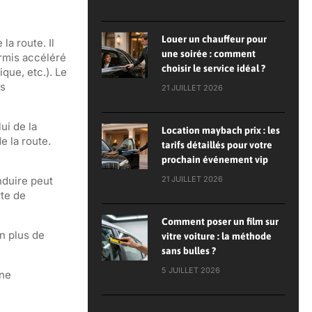
Louer un chauffeur pour
la route. Il
une soirée : comment
ermis accéléré
choisir le service idéal ?
que, etc.). Le
ès
21 JUILLET 2026
ui de la
Location maybach prix : les
e la route.
tarifs détaillés pour votre
prochain événement vip
nduire peut
21 JUILLET 2026
rte de
Comment poser un film sur
n plus de
vitre voiture : la méthode
sans bulles ?
5 JUILLET 2026
une