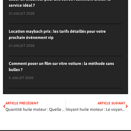
service idéal ?
21 JUILLET 2026
Location maybach prix : les tarifs détaillés pour votre
prochain événement vip
21 JUILLET 2026
Comment poser un film sur vitre voiture : la méthode sans
bulles ?
5 JUILLET 2026
ARTICLE PRÉCÉDENT
ARTICLE SUIVANT
Quantité huile moteur : Quelle quantité de pétrole votre voiture consomme-t-elle ?
Voyant huile moteur : Le voyant du service pétrolier est allumé – Que dois-je faire ?