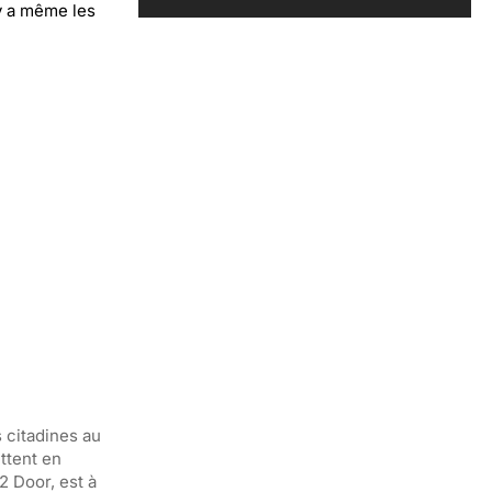
 y a même les
s citadines au
ttent en
2 Door, est à