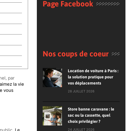
Page Facebook
Nos coups de coeur
Location de voiture à Paris :
la solution pratique pour
nel, par
vos déplacements
aimez la vie
ue vous
28 JUILLET 2026
Store banne caravane : le
sac ou la cassette, quel
choix privilégier ?
public.
Le
24 JUILLET 2026