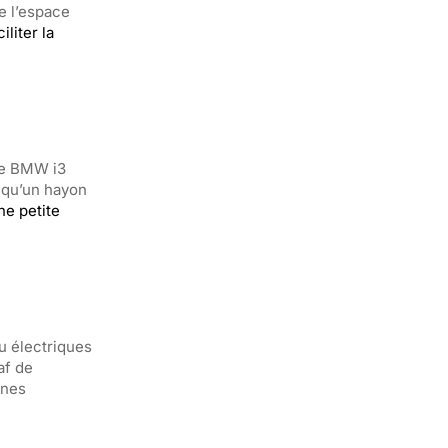
e l’espace
ciliter la
 Le BMW i3
t qu’un hayon
ne petite
u électriques
af de
ines