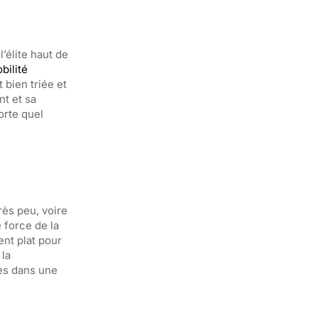
’élite haut de
bilité
bien triée et
nt et sa
orte quel
rès peu, voire
 force de la
ent plat pour
 la
ues dans une