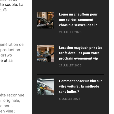
te souple.
La
qu’à
Louer un chauffeur pour
une soirée : comment
choisir le service idéal ?
21 JUILLET 2026
génération de
Location maybach prix : les
e production
tarifs détaillés pour votre
 ForTwo
prochain événement vip
e et sa
21 JUILLET 2026
Comment poser un film sur
vitre voiture : la méthode
sans bulles ?
a été reconnue
5 JUILLET 2026
l’originale,
que nous
n ville ;