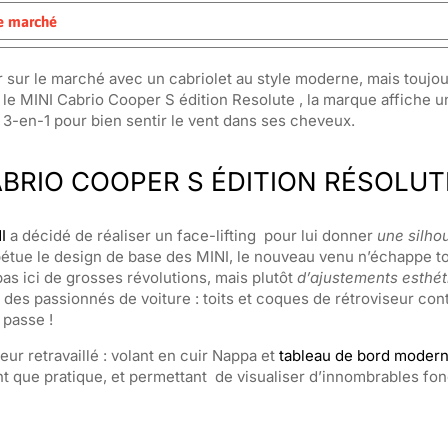
le marché
r sur le marché avec un cabriolet au style moderne, mais toujo
 le MINI Cabrio Cooper S édition Resolute , la marque affiche u
e 3-en-1 pour bien sentir le vent dans ses cheveux.
ABRIO COOPER S ÉDITION RÉSOLUT
I
a décidé de réaliser un face-lifting pour lui donner
une silho
rpétue le design de base des MINI, le nouveau venu n’échappe 
pas ici de grosses révolutions, mais plutôt
d’ajustements esthét
s des passionnés de voiture : toits et coques de rétroviseur con
 passe !
eur retravaillé : volant en cuir Nappa et
tableau de bord modern
nt que pratique, et permettant de visualiser d’innombrables fon