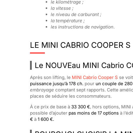
le kilométrage ;
la vitesse ;
le niveau de carburant ;
la température ;
les instructions de navigation
.
LE MINI CABRIO COOPER S
Le NOUVEau MINI Cabrio 
Après son lifting, le
MINI Cabrio Cooper S
se voi
puissance jusqu’à 178 ch.
pour
un couple de 28
embrayage
comptant sept rapports. Cette amélio
places de séduire les consommateurs.
À ce prix de base à
33 300 €
, hors options, MINI
possible d’ajouter
pas moins de 17 options
à l’éd
€
à
1 600 €.