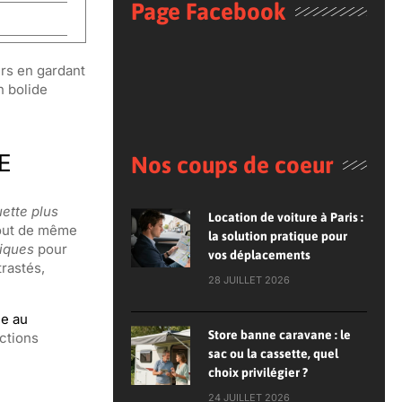
Page Facebook
urs en gardant
n bolide
E
Nos coups de coeur
uette plus
Location de voiture à Paris :
tout de même
la solution pratique pour
iques
pour
vos déplacements
trastés,
28 JUILLET 2026
e au
Store banne caravane : le
ctions
sac ou la cassette, quel
choix privilégier ?
24 JUILLET 2026