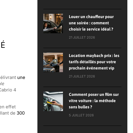
Louer un chauffeur pour
une soirée : comment
choisir le service idéal ?
21 JUILLET 2026
HÉ
Location maybach prix : les
tarifs détaillés pour votre
prochain événement vip
21 JUILLET 2026
délivrant
une
ble
Cabrio 4
Comment poser un film sur
vitre voiture : la méthode
en effet
sans bulles ?
llant de
300
5 JUILLET 2026