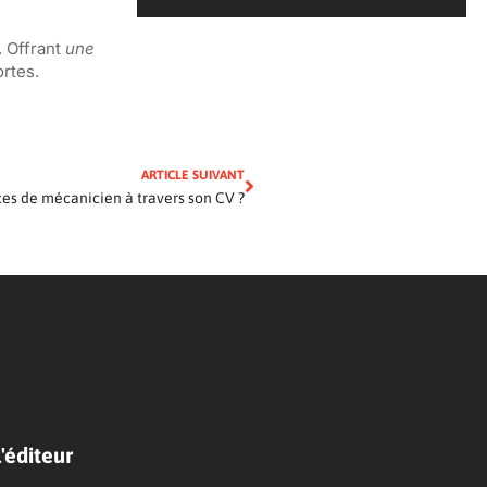
. Offrant
une
ortes.
ARTICLE SUIVANT
s de mécanicien à travers son CV ?
'éditeur