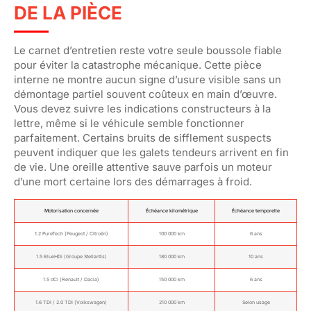
DE LA PIÈCE
Le carnet d’entretien reste votre seule boussole fiable
pour éviter la catastrophe mécanique. Cette pièce
interne ne montre aucun signe d’usure visible sans un
démontage partiel souvent coûteux en main d’œuvre.
Vous devez suivre les indications constructeurs à la
lettre, même si le véhicule semble fonctionner
parfaitement. Certains bruits de sifflement suspects
peuvent indiquer que les galets tendeurs arrivent en fin
de vie. Une oreille attentive sauve parfois un moteur
d’une mort certaine lors des démarrages à froid.
Motorisation concernée
Échéance kilométrique
Échéance temporelle
1.2 PureTech (Peugeot / Citroën)
100 000 km
6 ans
1.5 BlueHDi (Groupe Stellantis)
180 000 km
10 ans
1.5 dCi (Renault / Dacia)
150 000 km
6 ans
1.6 TDI / 2.0 TDI (Volkswagen)
210 000 km
Selon usage