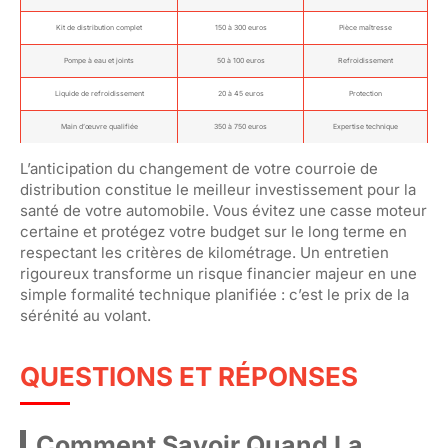
Kit de distribution complet
150 à 300 euros
Pièce maîtresse
Pompe à eau et joints
50 à 100 euros
Refroidissement
Liquide de refroidissement
20 à 45 euros
Protection
Main d’œuvre qualifiée
350 à 750 euros
Expertise technique
L’anticipation du changement de votre courroie de
distribution constitue le meilleur investissement pour la
santé de votre automobile. Vous évitez une casse moteur
certaine et protégez votre budget sur le long terme en
respectant les critères de kilométrage. Un entretien
rigoureux transforme un risque financier majeur en une
simple formalité technique planifiée : c’est le prix de la
sérénité au volant.
QUESTIONS ET RÉPONSES
Comment Savoir Quand La