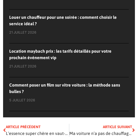
Louer un chauffeur pour une soirée : comment choisir le
service idéal ?
21 JUILLET 2026
Location maybach prix : les tarifs détaillés pour votre
prochain événement vip
21 JUILLET 2026
Comment poser un film sur vitre voiture : la méthode sans
bulles ?
5 JUILLET 2026
ARTICLE PRÉCÉDENT
ARTICLE SUIVANT
L’essence super chère en vaut-elle la peine ?
Ma voiture n’a pas de chauffage … mais il fonctionnait bien l’hiver dernier !