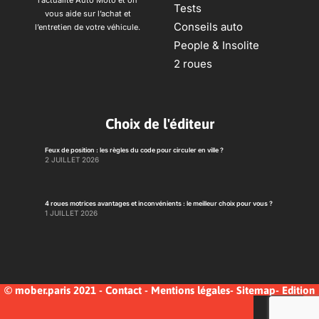
l’actualité Auto Moto et on
Tests
vous aide sur l’achat et
Conseils auto
l’entretien de votre véhicule.
People & Insolite
2 roues
Choix de l'éditeur
Feux de position : les règles du code pour circuler en ville ?
2 JUILLET 2026
4 roues motrices avantages et inconvénients : le meilleur choix pour vous ?
1 JUILLET 2026
© mober.paris 2021 -
Contact
-
Mentions légales
-
Sitemap
-
Edition