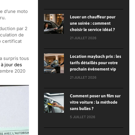
ise d’une moto
Louer un chauffeur pour
ru.
une soirée : comment
duction par 2
choisir le service idéal ?
culation de
21 JUILLET 2026
certificat
Location maybach prix : les
a surpris tous
tarifs détaillés pour votre
 à jour des
prochain événement vip
écembre 2020
21 JUILLET 2026
Comment poser un film sur
vitre voiture : la méthode
sans bulles ?
5 JUILLET 2026