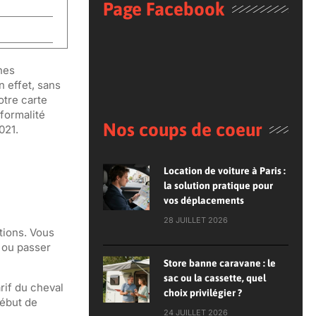
Page Facebook
hes
 effet, sans
otre carte
 formalité
Nos coups de coeur
021.
Location de voiture à Paris :
la solution pratique pour
vos déplacements
28 JUILLET 2026
tions. Vous
ou passer
Store banne caravane : le
sac ou la cassette, quel
rif du cheval
choix privilégier ?
début de
24 JUILLET 2026