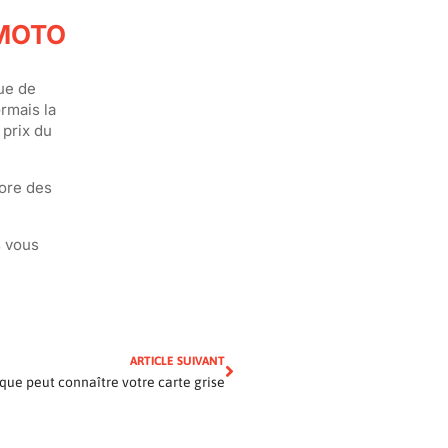
 MOTO
que de
ormais la
 prix du
ore des
s vous
ARTICLE SUIVANT
que peut connaître votre carte grise