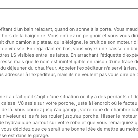
fitant d’un bain relaxant, quand on sonne à la porte. Vous maud
ors de la baignoire. Vous enfilez un peignoir et vous vous diri
uit d’un camion à plateau qui s’éloigne, le bruit de son moteur d
de vitesse. En regardant en bas, vous voyez une caisse en boi
ttres LS visibles entre les lattes. En arrachant l’étiquette d’expé
esse mais que le nom est inintelligible en raison d’une trace d
 déjeuner du chauffeur. Appeler l’expéditeur n’a servi à rien, 
adresser à l’expéditeur, mais ils ne veulent pas vous dire de qu
 au fait qu’il s’agit d’une situation où il y a des perdants et d
aisse, V8 assis sur votre porche, juste à l’endroit où le facte
r de là. Vous courez jusqu’au garage, votre robe de chambre b
le niveleur et les faites rouler jusqu’au porche. Hisser le moteu
uide hydraulique partout sur votre robe et que vous remarquiez q
 vous décidez que ce serait une bonne idée de mettre au moins
isse est dans le garage.