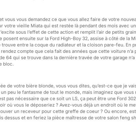
et vous vous demandez ce que vous allez faire de votre nouvea
ur votre vieille Miata qui est restée là pendant des mois avec 
cite sous l’effet de cette action et remplit l’air de petits grai
 se posent ensuite sur la Ford High-Boy 32, assise à côté de la Mi
trouve entre la coque du radiateur et la cloison pare-feu. En 
 rendez compte que cela fait des années que cette voiture n’a p
de 64 qui se trouve dans la dernière travée de votre garage n’a
e bloc.
ée de votre bière blonde, vous vous dites, qu’est-ce que je vai
t un peu le fantasme de tout le monde, mais imaginez que vous 
’est pas nécessaire que ce soit un LS, ça peut être une Ford 30
voir où vous le déposeriez ? Avez-vous déjà un endroit où le 
 trouver un receveur pour cette greffe de coeur ? Ou encore, e
is dessus et en feriez la pièce maîtresse de votre salon feng s