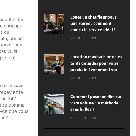
Louer un chauffeur pour
u butin. En
une soirée : comment
une soupape
choisir le service idéal ?
ns qui
ata, qui est
21 JUILLET 2026
prenant une
as vu la
Location maybach prix : les
 pas été
tarifs détaillés pour votre
prochain événement vip
21 JUILLET 2026
s faire avec
receviez le
Comment poser un film sur
2 ou 347
vitre voiture : la méthode
mettre comme
sans bulles ?
st-ce que vous
hui ?
5 JUILLET 2026