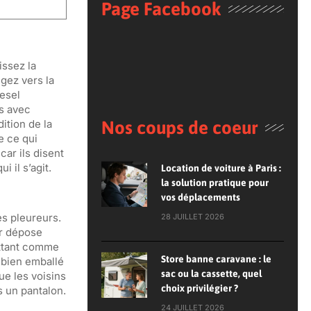
Page Facebook
issez la
gez vers la
iesel
s avec
dition de la
Nos coups de coeur
e ce qui
car ils disent
i il s’agit.
Location de voiture à Paris :
la solution pratique pour
vos déplacements
es pleureurs.
28 JUILLET 2026
ur dépose
attant comme
Store banne caravane : le
r bien emballé
sac ou la cassette, quel
ue les voisins
choix privilégier ?
 un pantalon.
24 JUILLET 2026