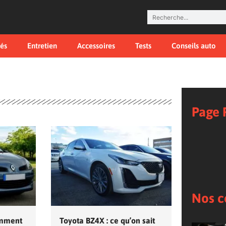
tés
Entretien
Accessoires
Tests
Conseils auto
Page 
Nos c
omment
Toyota BZ4X : ce qu’on sait