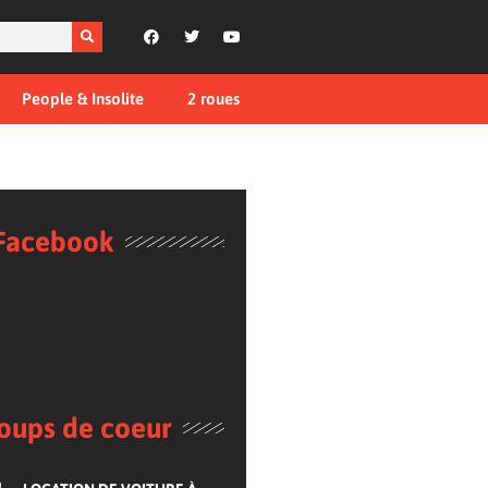
People & Insolite
2 roues
Facebook
oups de coeur