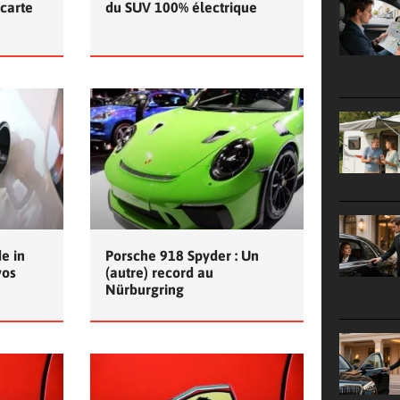
 carte
du SUV 100% électrique
e in
Porsche 918 Spyder : Un
vos
(autre) record au
Nürburgring